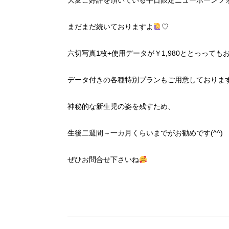
大変ご好評を頂いている平日限定ニューボーンフ
まだまだ続いておりますよ
♡
六切写真1枚+使用データが￥1,980ととっっても
データ付きの各種特別プランもご用意しておりま
神秘的な新生児の姿を残すため、
生後二週間～一カ月くらいまでがお勧めです(^^)
ぜひお問合せ下さいね